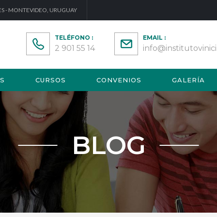
ES - MONTEVIDEO, URUGUAY
TELÉFONO :
EMAIL :
2 901 55 14
info@institutovini
S
CURSOS
CONVENIOS
GALERÍA
BLOG