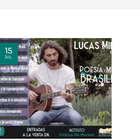
15
JUL