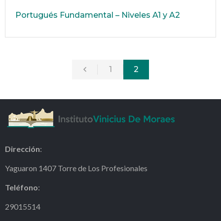
Portugués Fundamental – Niveles A1 y A2
1
2
Dirección
:
Yaguaron 1407 Torre de Los Profesionales
Teléfono
:
29015514